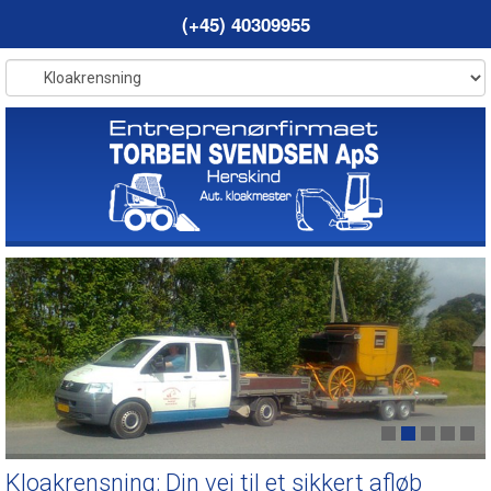
(+45) 40309955
Kloakrensning: Din vej til et sikkert afløb