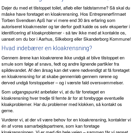
Døjer du med et tilstoppet toilet, afløb eller faldstamme? Så skal du
måske have foretaget en kloakrensning. Hos Entreprenørfirmaet
Torben Svendsen ApS har vi mere end 30 års erfaring som
autoriseret kloakmester og tør derfor godt kalde os selv eksperter i
identificering af kloakproblemer - så tøv ikke med at kontakte os,
uanset om du bor i Aarhus, Silkeborg eller Skanderborg Kommune!
Hvad indebærer en kloakrensning?
Gennem årene kan kloakrørene ikke undgå at blive tilstoppet en
smule som følge af snavs, fedt og andre lignende partikler fra
spildevandet. Af den årsag kan det være nødvendigt at få foretaget
en kloakrensning for at skabe gennemløb gennem rørene og
derved undgå forstoppelser – og i værste fald oversvømmelser.
Som udgangspunkt anbefaler vi, at du får foretaget en
kloakrensning hver tredje til femte år for at forebygge eventuelle
kloakproblemer. Har du problemer med klokken, så kontakt os
gerne.
Vurderer vi, at der vil være behov for en kloakrensning, kontakter vi
én af vores samarbejdspartnere, som kan foretage
kloakrensningen. Vi er med dig hele vejen – sammen får vi renset