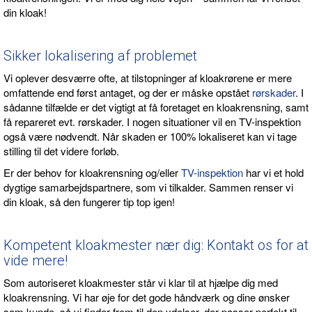
din kloak!
Sikker lokalisering af problemet
Vi oplever desværre ofte, at tilstopninger af kloakrørene er mere
omfattende end først antaget, og der er måske opstået
rørskader
. I
sådanne tilfælde er det vigtigt at få foretaget en kloakrensning, samt
få repareret evt. rørskader. I nogen situationer vil en TV-inspektion
også være nødvendt. Når skaden er 100% lokaliseret kan vi tage
stilling til det videre forløb.
Er der behov for kloakrensning og/eller
TV-inspektion
har vi et hold
dygtige samarbejdspartnere, som vi tilkalder. Sammen renser vi
din kloak, så den fungerer tip top igen!
Kompetent kloakmester nær dig: Kontakt os for at
vide mere!
Som autoriseret kloakmester står vi klar til at hjælpe dig med
kloakrensning. Vi har øje for det gode håndværk og dine ønsker
som kunde, så vi finder frem til den ydelser, der passer perfekt til